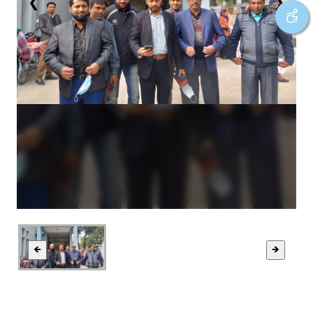
❮
❯
🡸
🡺