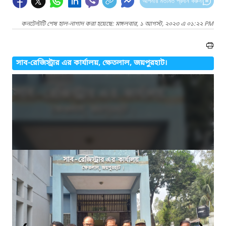
আপনার মতামত প্রদান করুন
কনটেন্টটি শেষ হাল-নাগাদ করা হয়েছে: মঙ্গলবার, ১ আগস্ট, ২০২৩ এ ০১:২২ PM
সাব-রেজিস্ট্রার এর কার্যালয়, ক্ষেতলাল, জয়পুরহাট।