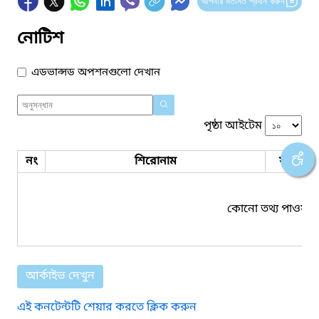
আপনার মতামত প্রদান করুন
নোটিশ
এডভান্সড অপশনগুলো দেখান
পৃষ্ঠা আইটেম
নং
শিরোনাম
ফাইল সম
কোনো তথ্য পাওয়া য
আর্কাইভ দেখুন
এই কনটেন্টটি শেয়ার করতে ক্লিক করুন